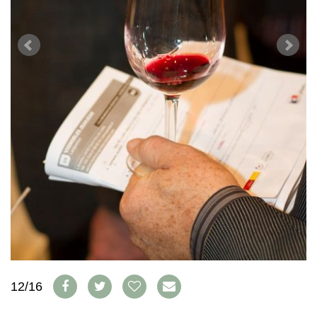
WEINSZENE
BÜCHER
ANMELDEN
ABO
PORTRAITS
AUSGABE
VINOPHILES
ARCHIV
AWARDS
ARCHIV
VORTEILSWELT
GEWINNSPIELE
VORTEILSWELT
TRINKREIFETABELLE
ABO
WEINSUCHE
NEWSLETTER
WINE TRADE CLUB
REDAKTION
JOBS
WERBUNG
PRESSE
IMPRESSUM
12/16
AGB & DATENSCHUTZ
FAQ