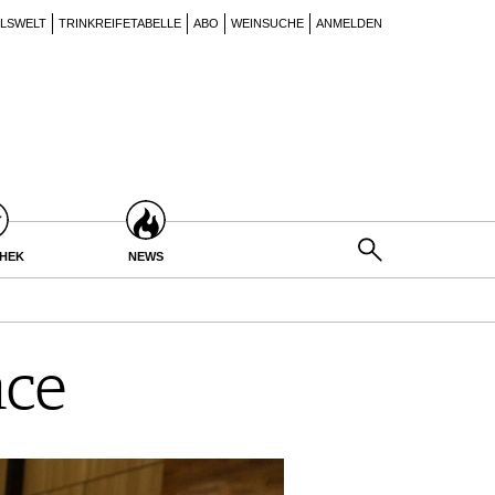
ILSWELT
TRINKREIFETABELLE
ABO
WEINSUCHE
ANMELDEN
THEK
NEWS
nce