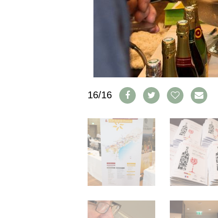
IMPRESSUM
AGB & DATENSCHUTZ
FAQ
SCHWEIZ
|
DEUTSCHLAND
|
16/16
SUISSE ROMANDE