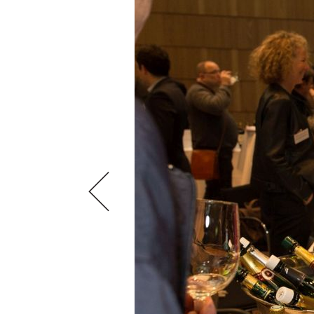
VIDEOS
KLARTEXT
WEINREISEN
WEINWIRTSCHAFT
BILDSTRECKEN
EXTRAS
WEINSZENE
BÜCHER
ANMELDEN
ABO
PORTRAITS
AUSGABE
VINOPHILES
ARCHIV
AWARDS
ARCHIV
VORTEILSWELT
GEWINNSPIELE
VORTEILSWELT
TRINKREIFETABELLE
ABO
WEINSUCHE
NEWSLETTER
WINE TRADE CLUB
REDAKTION
JOBS
WERBUNG
PRESSE