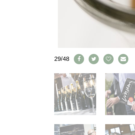
IMPRESSUM
AGB & DATENSCHUTZ
FAQ
SCHWEIZ
|
DEUTSCHLAND
|
29/48
SUISSE ROMANDE