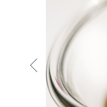
VIDEOS
KLARTEXT
WEINREISEN
WEINWIRTSCHAFT
BILDSTRECKEN
EXTRAS
WEINSZENE
BÜCHER
ANMELDEN
ABO
PORTRAITS
AUSGABE
VINOPHILES
ARCHIV
AWARDS
ARCHIV
VORTEILSWELT
GEWINNSPIELE
VORTEILSWELT
TRINKREIFETABELLE
ABO
WEINSUCHE
NEWSLETTER
WINE TRADE CLUB
REDAKTION
JOBS
WERBUNG
PRESSE