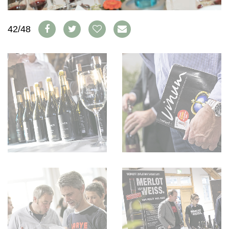
WEINSZENE
BÜCHER
ANMELDEN
ABO
PORTRAITS
AUSGABE
42/48
VINOPHILES
ARCHIV
AWARDS
ARCHIV
VORTEILSWELT
GEWINNSPIELE
VORTEILSWELT
TRINKREIFETABELLE
ABO
WEINSUCHE
NEWSLETTER
WINE TRADE CLUB
REDAKTION
JOBS
WERBUNG
PRESSE
IMPRESSUM
AGB & DATENSCHUTZ
FAQ