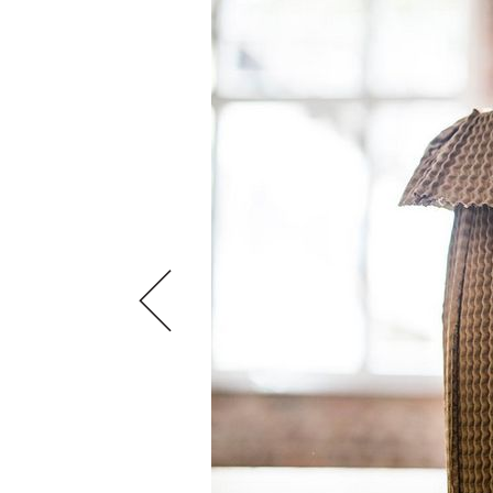
VIDEOS
KLARTEXT
WEINREISEN
WEINWIRTSCHAFT
BILDSTRECKEN
EXTRAS
WEINSZENE
BÜCHER
ANMELDEN
ABO
PORTRAITS
AUSGABE
VINOPHILES
ARCHIV
AWARDS
ARCHIV
VORTEILSWELT
GEWINNSPIELE
VORTEILSWELT
TRINKREIFETABELLE
ABO
WEINSUCHE
NEWSLETTER
WINE TRADE CLUB
REDAKTION
JOBS
WERBUNG
PRESSE