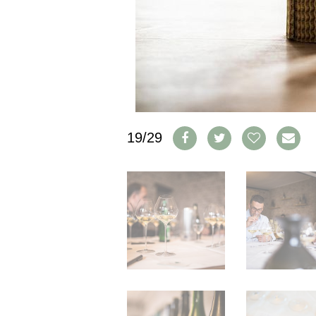
IMPRESSUM
AGB & DATENSCHUTZ
FAQ
SCHWEIZ
|
DEUTSCHLAND
|
19/29
SUISSE ROMANDE