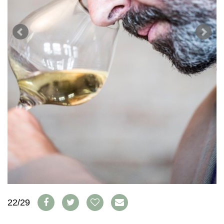
WEINSZENE
BÜCHER
ANMELDEN
ABO
PORTRAITS
AUSGABE
VINOPHILES
ARCHIV
AWARDS
ARCHIV
VORTEILSWELT
GEWINNSPIELE
VORTEILSWELT
TRINKREIFETABELLE
ABO
WEINSUCHE
NEWSLETTER
WINE TRADE CLUB
REDAKTION
JOBS
WERBUNG
PRESSE
IMPRESSUM
22/29
AGB & DATENSCHUTZ
FAQ