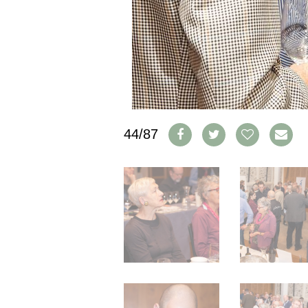
IMPRESSUM
AGB & DATENSCHUTZ
FAQ
SCHWEIZ
|
DEUTSCHLAND
|
44/87
SUISSE ROMANDE