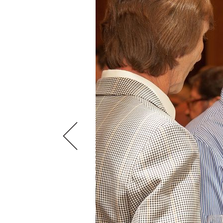
VIDEOS
KLARTEXT
WEINREISEN
WEINWIRTSCHAFT
BILDSTRECKEN
EXTRAS
WEINSZENE
BÜCHER
ANMELDEN
ABO
PORTRAITS
AUSGABE
VINOPHILES
ARCHIV
AWARDS
ARCHIV
VORTEILSWELT
GEWINNSPIELE
VORTEILSWELT
TRINKREIFETABELLE
ABO
WEINSUCHE
NEWSLETTER
WINE TRADE CLUB
REDAKTION
JOBS
WERBUNG
PRESSE