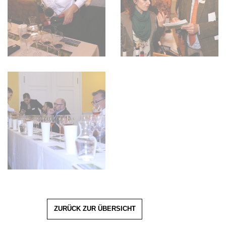
ZURÜCK ZUR ÜBERSICHT