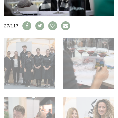
WEINSZENE
BÜCHER
ANMELDEN
ABO
PORTRAITS
AUSGABE
VINOPHILES
ARCHIV
AWARDS
ARCHIV
27/117
VORTEILSWELT
GEWINNSPIELE
VORTEILSWELT
TRINKREIFETABELLE
ABO
WEINSUCHE
NEWSLETTER
WINE TRADE CLUB
REDAKTION
JOBS
WERBUNG
PRESSE
IMPRESSUM
AGB & DATENSCHUTZ
FAQ