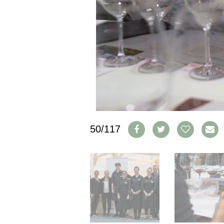
IMPRESSUM
AGB & DATENSCHUTZ
FAQ
SCHWEIZ
|
DEUTSCHLAND
|
SUISSE ROMANDE
50/117