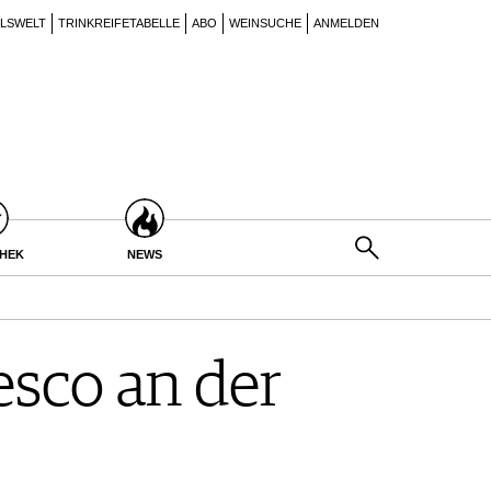
ILSWELT
TRINKREIFETABELLE
ABO
WEINSUCHE
ANMELDEN
THEK
NEWS
esco an der