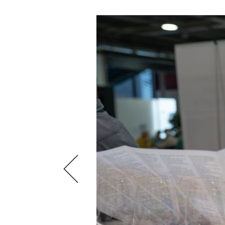
VIDEOS
KLARTEXT
WEINREISEN
WEINWIRTSCHAFT
BILDSTRECKEN
EXTRAS
WEINSZENE
BÜCHER
ANMELDEN
ABO
PORTRAITS
AUSGABE
VINOPHILES
ARCHIV
AWARDS
ARCHIV
VORTEILSWELT
GEWINNSPIELE
VORTEILSWELT
TRINKREIFETABELLE
ABO
WEINSUCHE
NEWSLETTER
WINE TRADE CLUB
REDAKTION
JOBS
WERBUNG
PRESSE