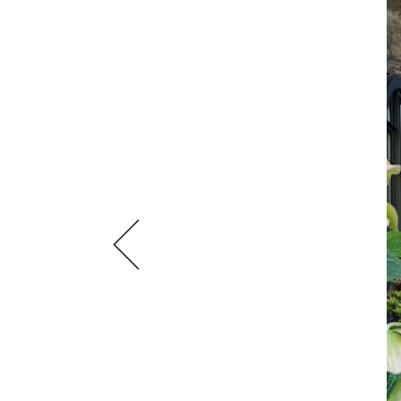
VIDEOS
KLARTEXT
WEINREISEN
WEINWIRTSCHAFT
BILDSTRECKEN
EXTRAS
WEINSZENE
BÜCHER
ANMELDEN
ABO
PORTRAITS
AUSGABE
VINOPHILES
ARCHIV
AWARDS
ARCHIV
VORTEILSWELT
GEWINNSPIELE
VORTEILSWELT
TRINKREIFETABELLE
ABO
WEINSUCHE
NEWSLETTER
WINE TRADE CLUB
REDAKTION
JOBS
WERBUNG
PRESSE