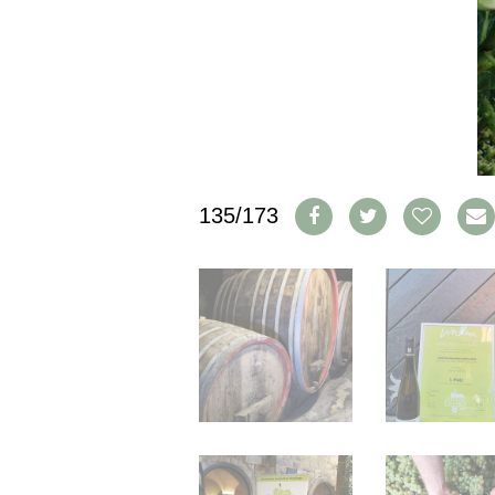
IMPRESSUM
AGB & DATENSCHUTZ
FAQ
SCHWEIZ
|
DEUTSCHLAND
|
135/173
SUISSE ROMANDE