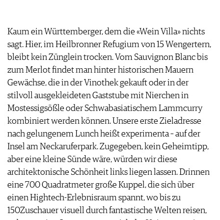
Kaum ein Württemberger, dem die «Wein Villa» nichts
sagt. Hier, im Heilbronner Refugium von 15 Wengertern,
bleibt kein Zünglein trocken. Vom Sauvignon Blanc bis
zum Merlot findet man hinter historischen Mauern
Gewächse, die in der Vinothek gekauft oder in der
stilvoll ausgekleideten Gaststube mit Nierchen in
Mostessigsößle oder Schwabasiatischem Lammcurry
kombiniert werden können. Unsere erste Zieladresse
nach gelungenem Lunch heißt experimenta – auf der
Insel am Neckaruferpark. Zugegeben, kein Geheimtipp,
aber eine kleine Sünde wäre, würden wir diese
architektonische Schönheit links liegen lassen. Drinnen
eine 700 Quadratmeter große Kuppel, die sich über
einen Hightech-Erlebnisraum spannt, wo bis zu
150Zuschauer visuell durch fantastische Welten reisen,