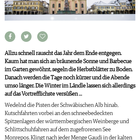
VORTEILSWELT
MEDIATHEK
APPS
NEWS
VIDEOS
WEINWIRTSCHAFT
BILDSTRECKEN
WEINSZENE
BÜCHER
Allzu schnell rauscht das Jahr dem Ende entgegen.
ANMELDEN
PORTRAITS
Kaum hat man sich an bräunende Sonne und Barbecue
VINOPHILES
im Garten gewöhnt, segeln die Herbstblätter zu Boden.
AWARDS
ARCHIV
Danach werden die Tage noch kürzer und die Abende
GEWINNSPIELE
umso länger. Die Winter im Ländle lassen sich allerdings
VORTEILSWELT
auf das Vortrefflichste versüßen …
TRINKREIFETABELLE
ABO
Wedelnd die Pisten der Schwäbischen Alb hinab,
WEINSUCHE
Kutschfahrten vorbei an den schneebedeckten
NEWSLETTER
Spitzenlagen der württembergischen Weinberge und
WINE TRADE CLUB
Schlittschuhfahren auf dem zugefrorenen See
REDAKTION
Monrepos. Klingt nach jeder Menge Gaudi in der kalten