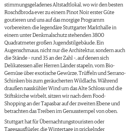
stimmungsgeladenes Altstadtlokal, wo wir den besten
Roschdbroda ever zu einem Pinot Noir erster Güte
goutieren und uns auf das morgige Programm
vorbereiten: die legendäre Stuttgarter Markthalle in
einem unter Denkmalschutz stehenden 3800
Quadratmeter großen Jugendstilgebäude. Ein
Augenschmaus, nicht nur die Architektur, sondern auch
die Stände – rund 35 an der Zahl –, auf denen sich
Delikatessen aller Herren Länder stapeln, vom Bio-
Gemüse über exotische Gewürze, Trüffeln und Serrano-
Schinken bis zum geräucherten Wildlachs. Während
draußen nasskühler Wind um das Alte Schloss und die
Stiftskirche wirbelt, sitzen wir nach dem Food-
Shopping an der Tapasbar auf der zweiten Ebene und
betrachten das Treiben im Genusstempel von oben.
Stuttgart hat für Übernachtungstouristen oder
Tagesausflügler, die Wintertage in prickelnder