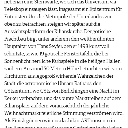
nebenan eine Sternwarte, wo sich das Universum via
Teleskop einsaugen lässt. Insgesamt ein Epizentrum für
Futuristen. Um die Metropole des Unterlandes von
oben zu betrachten, steigen wir später auf die
Aussichtsplattform der Kilianskirche. Der gotische
Prachtbau birgt unter anderem den weltberühmten
Hauptaltar von Hans Seyfer, den er 1498 kunstvoll
schnitzte, sowie 19 gotische Fenstertafeln, die bei
Sonnenlicht herrliche Farbspiele in die heiligen Hallen
zaubern. Aus rund 50 Metern Höhe betrachten wir vom
Kirchturm aus legogroß wirkende Wahrzeichen der
Stadt: die astronomische Uhr am Rathaus, den
Götzenturm, wo Götz von Berlichingen eine Nacht im
Kerker verbrachte, und das bunte Markttreiben auf dem
Kiliansplatz, auf dem voraussichtlich der jährliche
Weihnachtmarkt feierliche Stimmung verströmen wird.
Als Finish gönnen wir uns das bikiniARTmuseum in