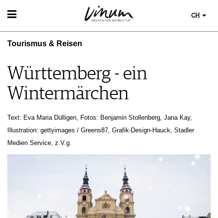
CH
WEIN
Tourismus & Reisen
WEINSUCHE
WEINWISSEN
GUIDE WEINGÜTER
WEINREGIONEN
Württemberg - ein
WINETRADECLUB
EVENTS
WEINLEXIKON
WINZER
Wintermärchen
EVENTKALENDER
WEINGESCHICHTE
WEINE DES MONATS
ESSEN & TRINKEN
AWARDS
WEINLAGERUNG
TRINKREIFETABELLE
FOOD PAIRING TIPPS
EVENT-BILDER
INFOGRAFIKEN
Text: Eva Maria Dülligen, Fotos: Benjamin Stollenberg, Jana Kay,
MAGAZIN
UNIQUE WINERIES
FOOD PAIRING TABELLE
TIPPS & TRICKS
Illustration: gettyimages / Greens87, Grafik-Design-Hauck, Stadler
CLUB LES DOMAINES
REPORTAGEN
KULINARIK
NEWS
Medien Service, z.V.g.
DOSSIER
REZEPTE
WINEGUIDES
HOTSPOTS
KLARTEXT
WEINREISEN
EXTRAS
ABO
AUSGABE
ARCHIV