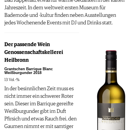
Bad Rappenau, etwas für warme Gedanken in der kalten
Jahreszeit. In dem weltweit ersten Museum für
Bademode und -kultur finden neben Ausstellungen
jedes Wochenende Events mit DJ und Drinks statt.
Der passende Wein
Genossenschaftskellerei
Heilbronn
Grantschen Barrique Blanc
Weißburgunder 2018
13 Vol.-%
In der besinnlichen Zeit muss es
nicht immer ein schwerer Roter
sein. Dieser im Barrique gereifte
Weißburgunder gibt im Duft
Pfirsich und etwas Rauch frei, den
Gaumen nimmt er mit samtiger