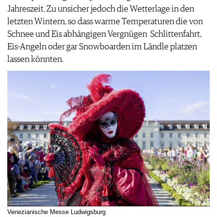
JOBS
Jahreszeit. Zu unsicher jedoch die Wetterlage in den
WERBUNG
letzten Wintern, so dass warme Temperaturen die von
PRESSE
Schnee und Eis abhängigen Vergnügen Schlittenfahrt,
IMPRESSUM
Eis-Angeln oder gar Snowboarden im Ländle platzen
AGB & DATENSCHUTZ
lassen könnten.
FAQ
Venezianische Messe Ludwigsburg