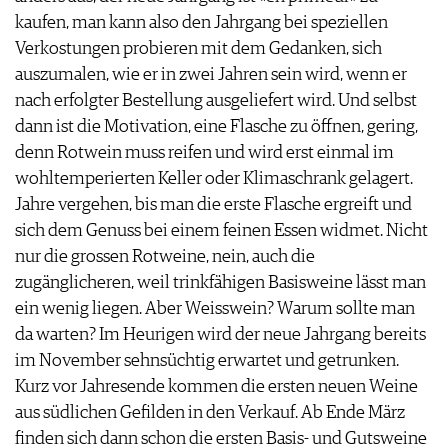
JOBS
kaufen, man kann also den Jahrgang bei speziellen
WERBUNG
Verkostungen probieren mit dem Gedanken, sich
PRESSE
auszumalen, wie er in zwei Jahren sein wird, wenn er
IMPRESSUM
nach erfolgter Bestellung ausgeliefert wird. Und selbst
AGB & DATENSCHUTZ
dann ist die Motivation, eine Flasche zu öffnen, gering,
FAQ
denn Rotwein muss reifen und wird erst einmal im
wohltemperierten Keller oder Klimaschrank gelagert.
Jahre vergehen, bis man die erste Flasche ergreift und
sich dem Genuss bei einem feinen Essen widmet. Nicht
nur die grossen Rotweine, nein, auch die
zugänglicheren, weil trinkfähigen Basisweine lässt man
ein wenig liegen. Aber Weisswein? Warum sollte man
da warten? Im Heurigen wird der neue Jahrgang bereits
im November sehnsüchtig erwartet und getrunken.
Kurz vor Jahresende kommen die ersten neuen Weine
aus südlichen Gefilden in den Verkauf. Ab Ende März
finden sich dann schon die ersten Basis- und Gutsweine