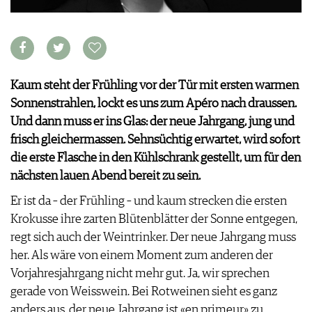
VORTEILSWELT
MEDIATHEK
APPS
NEWS
VIDEOS
Kaum steht der Frühling vor der Tür mit ersten warmen
WEINWIRTSCHAFT
BILDSTRECKEN
Sonnenstrahlen, lockt es uns zum Apéro nach draussen.
WEINSZENE
BÜCHER
ANMELDEN
Und dann muss er ins Glas: der neue Jahrgang, jung und
PORTRAITS
frisch gleichermassen. Sehnsüchtig erwartet, wird sofort
VINOPHILES
die erste Flasche in den Kühlschrank gestellt, um für den
AWARDS
ARCHIV
nächsten lauen Abend bereit zu sein.
GEWINNSPIELE
VORTEILSWELT
Er ist da – der Frühling – und kaum strecken die ersten
TRINKREIFETABELLE
Krokusse ihre zarten Blütenblätter der Sonne entgegen,
ABO
regt sich auch der Weintrinker. Der neue Jahrgang muss
WEINSUCHE
her. Als wäre von einem Moment zum anderen der
NEWSLETTER
Vorjahresjahrgang nicht mehr gut. Ja, wir sprechen
WINE TRADE CLUB
gerade von Weisswein. Bei Rotweinen sieht es ganz
REDAKTION
anders aus, der neue Jahrgang ist «en primeur» zu