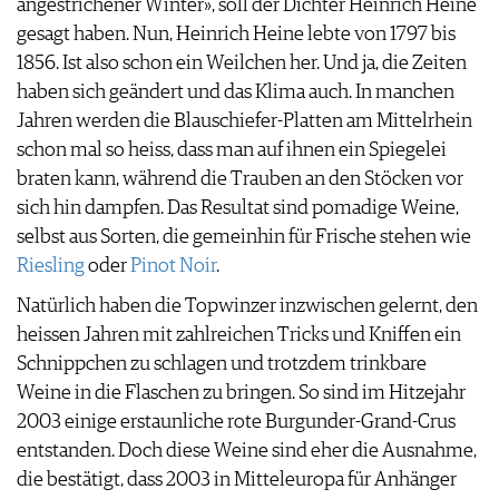
angestrichener Winter», soll der Dichter Heinrich Heine
JOBS
gesagt haben. Nun, Heinrich Heine lebte von 1797 bis
WERBUNG
1856. Ist also schon ein Weilchen her. Und ja, die Zeiten
PRESSE
haben sich geändert und das Klima auch. In manchen
IMPRESSUM
Jahren werden die Blauschiefer-Platten am Mittelrhein
AGB & DATENSCHUTZ
schon mal so heiss, dass man auf ihnen ein Spiegelei
FAQ
braten kann, während die Trauben an den Stöcken vor
sich hin dampfen. Das Resultat sind pomadige Weine,
selbst aus Sorten, die gemeinhin für Frische stehen wie
Riesling
oder
Pinot Noir
.
Natürlich haben die Topwinzer inzwischen gelernt, den
heissen Jahren mit zahlreichen Tricks und Kniffen ein
Schnippchen zu schlagen und trotzdem trinkbare
Weine in die Flaschen zu bringen. So sind im Hitzejahr
2003 einige erstaunliche rote Burgunder-Grand-Crus
entstanden. Doch diese Weine sind eher die Ausnahme,
die bestätigt, dass 2003 in Mitteleuropa für Anhänger