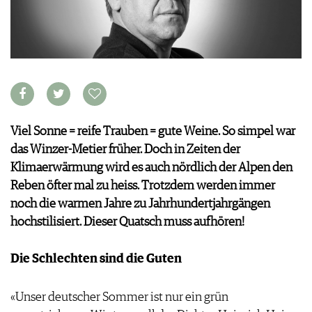
VORTEILSWELT
MEDIATHEK
APPS
NEWS
VIDEOS
WEINWIRTSCHAFT
BILDSTRECKEN
WEINSZENE
BÜCHER
ANMELDEN
PORTRAITS
Viel Sonne = reife Trauben = gute Weine. So simpel war
VINOPHILES
das Winzer-Metier früher. Doch in Zeiten der
AWARDS
ARCHIV
Klimaerwärmung wird es auch nördlich der Alpen den
GEWINNSPIELE
Reben öfter mal zu heiss. Trotzdem werden immer
VORTEILSWELT
noch die warmen Jahre zu Jahrhundertjahrgängen
TRINKREIFETABELLE
hochstilisiert. Dieser Quatsch muss aufhören!
ABO
WEINSUCHE
Die Schlechten sind die Guten
NEWSLETTER
WINE TRADE CLUB
«Unser deutscher Sommer ist nur ein grün
REDAKTION