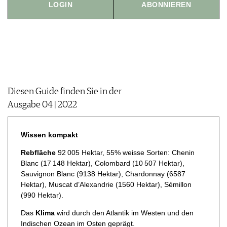
LOGIN
ABONNIEREN
JOBS
WERBUNG
PRESSE
IMPRESSUM
AGB & DATENSCHUTZ
FAQ
Diesen Guide finden Sie in der
Ausgabe 04 | 2022
Wissen kompakt
Rebfläche
92 005 Hektar, 55% weisse Sorten: Chenin
Blanc (17 148 Hektar), Colombard (10 507 Hektar),
Sauvignon Blanc (9138 Hektar), Chardonnay (6587
Hektar), Muscat d’Alexandrie (1560 Hektar), Sémillon
(990 Hektar).
Das
Klima
wird durch den Atlantik im Westen und den
Indischen Ozean im Osten geprägt.