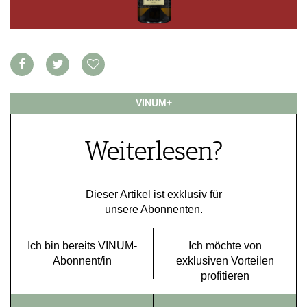
VORTEILSWELT
MEDIATHEK
APPS
NEWS
VIDEOS
WEINWIRTSCHAFT
BILDSTRECKEN
VINUM+
WEINSZENE
BÜCHER
ANMELDEN
PORTRAITS
Weiterlesen?
VINOPHILES
AWARDS
ARCHIV
GEWINNSPIELE
VORTEILSWELT
Dieser Artikel ist exklusiv für
unsere Abonnenten.
TRINKREIFETABELLE
ABO
Ich bin bereits VINUM-
Ich möchte von
WEINSUCHE
Abonnent/in
exklusiven Vorteilen
NEWSLETTER
profitieren
WINE TRADE CLUB
REDAKTION