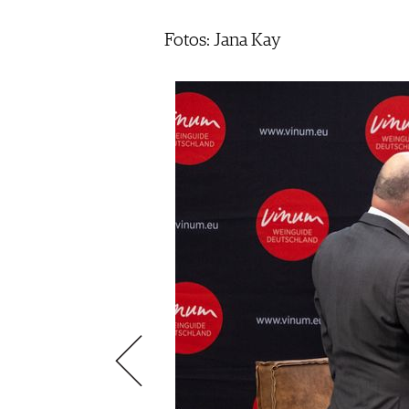
AUSGABE
NEWS
ARCHIV
Fotos: Jana Kay
WEINWIRTSCHAFT
VORTEILSWELT
WEINSZENE
ANMELDEN
PORTRAITS
VINOPHILES
AWARDS
ARCHIV
GEWINNSPIELE
VORTEILSWELT
TRINKREIFETABELLE
ABO
WEINSUCHE
NEWSLETTER
WINE TRADE CLUB
REDAKTION
JOBS
WERBUNG