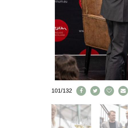
PRESSE
IMPRESSUM
AGB & DATENSCHUTZ
FAQ
SCHWEIZ
|
DEUTSCHLAND
|
SUISSE ROMANDE
101/132