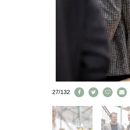
PRESSE
IMPRESSUM
AGB & DATENSCHUTZ
FAQ
SCHWEIZ
|
DEUTSCHLAND
|
SUISSE ROMANDE
27/132