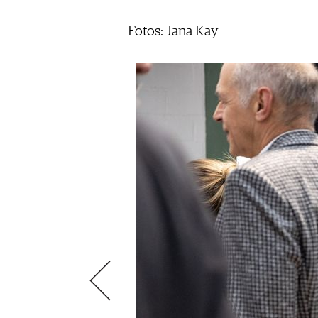
AUSGABE
NEWS
ARCHIV
Fotos: Jana Kay
WEINWIRTSCHAFT
VORTEILSWELT
WEINSZENE
ANMELDEN
PORTRAITS
VINOPHILES
AWARDS
ARCHIV
GEWINNSPIELE
VORTEILSWELT
TRINKREIFETABELLE
ABO
WEINSUCHE
NEWSLETTER
WINE TRADE CLUB
REDAKTION
JOBS
WERBUNG