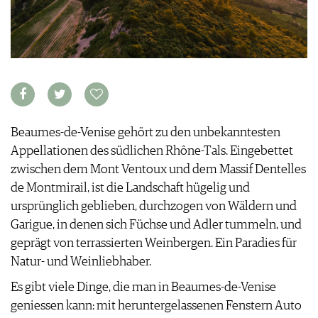
KULINARIK
MEDIATHEK
DOSSIER
REZEPTE
APPS
WINEGUIDES
HOTSPOTS
NEWS
VIDEOS
KLARTEXT
WEINREISEN
WEINWIRTSCHAFT
BILDSTRECKEN
EXTRAS
WEINSZENE
BÜCHER
ANMELDEN
ABO
PORTRAITS
AUSGABE
VINOPHILES
ARCHIV
AWARDS
Beaumes-de-Venise gehört zu den unbekanntesten
ARCHIV
VORTEILSWELT
GEWINNSPIELE
Appellationen des südlichen Rhône-Tals. Eingebettet
VORTEILSWELT
zwischen dem Mont Ventoux und dem Massif Dentelles
TRINKREIFETABELLE
de Montmirail, ist die Landschaft hügelig und
ABO
ursprünglich geblieben, durchzogen von Wäldern und
WEINSUCHE
Garigue, in denen sich Füchse und Adler tummeln, und
NEWSLETTER
geprägt von terrassierten Weinbergen. Ein Paradies für
WINE TRADE CLUB
Natur- und Weinliebhaber.
REDAKTION
Es gibt viele Dinge, die man in Beaumes-de-Venise
JOBS
geniessen kann: mit heruntergelassenen Fenstern Auto
WERBUNG