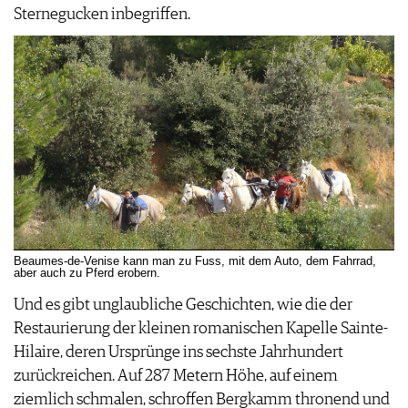
Sternegucken inbegriffen.
Beaumes-de-Venise kann man zu Fuss, mit dem Auto, dem Fahrrad,
aber auch zu Pferd erobern.
Und es gibt unglaubliche Geschichten, wie die der
Restaurierung der kleinen romanischen Kapelle Sainte-
Hilaire, deren Ursprünge ins sechste Jahrhundert
zurückreichen. Auf 287 Metern Höhe, auf einem
ziemlich schmalen, schroffen Bergkamm thronend und