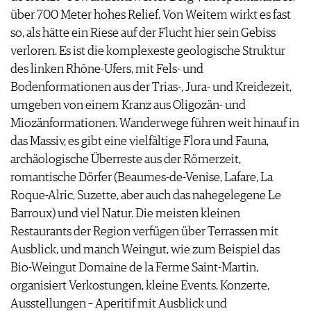
über 700 Meter hohes Relief. Von Weitem wirkt es fast
so, als hätte ein Riese auf der Flucht hier sein Gebiss
verloren. Es ist die komplexeste geologische Struktur
des linken Rhône-Ufers, mit Fels- und
Bodenformationen aus der Trias-, Jura- und Kreidezeit,
umgeben von einem Kranz aus Oligozän- und
Miozänformationen. Wanderwege führen weit hinauf in
das Massiv, es gibt eine vielfältige Flora und Fauna,
archäologische Überreste aus der Römerzeit,
romantische Dörfer ​​(Beaumes-de-Venise, Lafare, La
Roque-Alric, Suzette, aber auch das nahegelegene Le
Barroux) und viel Natur. Die meisten kleinen
Restaurants der Region verfügen über Terrassen mit
Ausblick, und manch Weingut, wie zum Beispiel das
Bio-Weingut Domaine de la Ferme Saint-Martin,
organisiert Verkostungen, kleine Events, Konzerte,
Ausstellungen – Aperitif mit Ausblick und