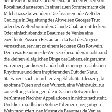
Seine Kletterkünste auf dem erstaunlichen Felsen von
Rocalinaud austesten. In einer lauen Sommernacht die
Milchstrasse bewundern. Die faszinierende Welt der
Geologie in Begleitung des Altweisen Georges Truc
oder des Weltenbummlers Claude Chabran entdecken.
Oder einfach abends in Beaumes-de-Venise eine
exzellente Pizza im Restaurant «La Part des Anges»
vernaschen, serviert zu einem leckeren Glas Rotwein.
Denn was Beaumes-de-Venise so besonders macht, sind
die kleinen, alltäglichen Dinge des Lebens, eingerahmt
von einer grandiosen Landschaft, einem gemächlichen
Rhythmus und dem inspirierenden Duft der Natur.
Starwinzer sucht man hier vergeblich. Stattdessen gibt
es offene Türen und den Wunsch, eine Weinbaukultur
zur Geltung zu bringen, die in Sachen Rotwein den
berühmten Nachbar-Appellationen in nichts nachsteht.
Und die im südlichen Rôhne-Tal einen einzigartigen
Wein produziert: den Muscat de Beaumes-de-Venise,