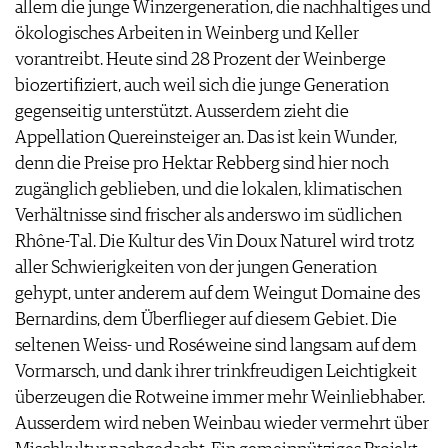
allem die junge Winzergeneration, die nachhaltiges und
ökologisches Arbeiten in Weinberg und Keller
vorantreibt. Heute sind 28 Prozent der Weinberge
biozertifiziert, auch weil sich die junge Generation
gegenseitig unterstützt. Ausserdem zieht die
Appellation Quereinsteiger an. Das ist kein Wunder,
denn die Preise pro Hektar Rebberg sind hier noch
zugänglich geblieben, und die lokalen, klimatischen
Verhältnisse sind frischer als anderswo im südlichen
Rhône-Tal. Die Kultur des Vin Doux Naturel wird trotz
aller Schwierigkeiten von der jungen Generation
gehypt, unter anderem auf dem Weingut Domaine des
Bernardins, dem Überflieger auf diesem Gebiet. Die
seltenen Weiss- und Roséweine sind langsam auf dem
Vormarsch, und dank ihrer trinkfreudigen Leichtigkeit
überzeugen die Rotweine immer mehr Weinliebhaber.
Ausserdem wird neben Weinbau wieder vermehrt über