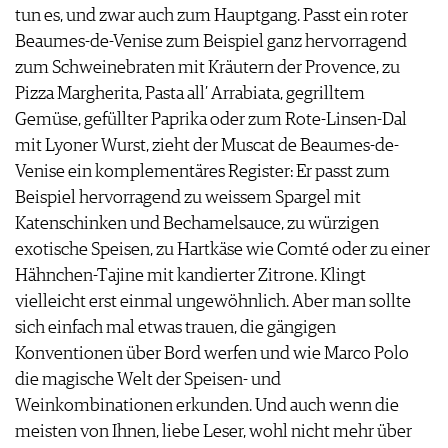
tun es, und zwar auch zum Hauptgang. Passt ein roter
Beaumes-de-Venise zum Beispiel ganz hervorragend
zum Schweinebraten mit Kräutern der Provence, zu
Pizza Margherita, Pasta all’ Arrabiata, gegrilltem
Gemüse, gefüllter Paprika oder zum Rote-Linsen-Dal
mit Lyoner Wurst, zieht der Muscat de Beaumes-de-
Venise ein komplementäres Register: Er passt zum
Beispiel hervorragend zu weissem Spargel mit
Katenschinken und Bechamelsauce, zu würzigen
exotische Speisen, zu Hartkäse wie Comté oder zu einer
Hähnchen-Tajine mit kandierter Zitrone. Klingt
vielleicht erst einmal ungewöhnlich. Aber man sollte
sich einfach mal etwas trauen, die gängigen
Konventionen über Bord werfen und wie Marco Polo
die magische Welt der Speisen- und
Weinkombinationen erkunden. Und auch wenn die
meisten von Ihnen, liebe Leser, wohl nicht mehr über