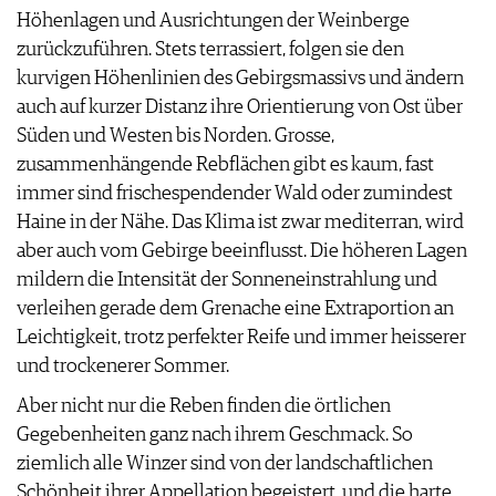
Höhenlagen und Ausrichtungen der Weinberge
zurückzuführen. Stets terrassiert, folgen sie den
kurvigen Höhenlinien des Gebirgsmassivs und ändern
auch auf kurzer Distanz ihre Orientierung von Ost über
Süden und Westen bis Norden. Grosse,
zusammenhängende Rebflächen gibt es kaum, fast
immer sind frischespendender Wald oder zumindest
Haine in der Nähe. Das Klima ist zwar mediterran, wird
aber auch vom Gebirge beeinflusst. Die höheren Lagen
mildern die Intensität der Sonneneinstrahlung und
verleihen gerade dem Grenache eine Extraportion an
Leichtigkeit, trotz perfekter Reife und immer heisserer
und trockenerer Sommer.
Aber nicht nur die Reben finden die örtlichen
Gegebenheiten ganz nach ihrem Geschmack. So
ziemlich alle Winzer sind von der landschaftlichen
Schönheit ihrer Appellation begeistert, und die harte