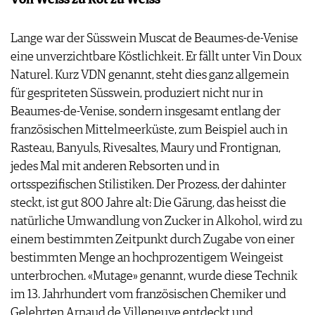
Von Weiss zu Rot zu Weiss
Lange war der Süsswein Muscat de Beaumes-de-Venise
eine unverzichtbare Köstlichkeit. Er fällt unter Vin Doux
Naturel. Kurz VDN genannt, steht dies ganz allgemein
für gespriteten Süsswein, produziert nicht nur in
Beaumes-de-Venise, sondern insgesamt entlang der
französischen Mittelmeerküste, zum Beispiel auch in
Rasteau, Banyuls, Rivesaltes, Maury und Fronti­gnan,
jedes Mal mit anderen Rebsorten und in
ortsspezifischen Stilistiken. Der Prozess, der dahinter
steckt, ist gut 800 Jahre alt: Die Gärung, das heisst die
natürliche Umwandlung von Zucker in Alkohol, wird zu
einem bestimmten Zeitpunkt durch Zugabe von einer
bestimmten Menge an hochprozentigem Weingeist
unterbrochen. «Mutage» genannt, wurde diese Technik
im 13. Jahrhundert vom französischen Chemiker und
Gelehrten Arnaud de Villeneuve entdeckt und