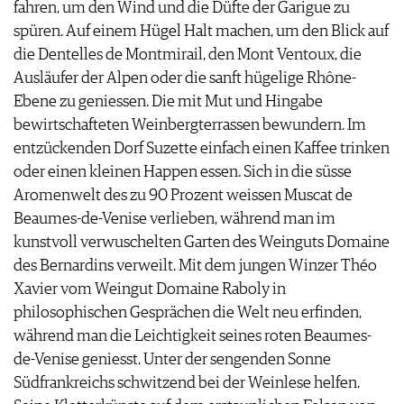
fahren, um den Wind und die Düfte der Garigue zu
PRESSE
spüren. Auf einem Hügel Halt machen, um den Blick auf
IMPRESSUM
die Dentelles de Montmirail, den Mont Ventoux, die
AGB & DATENSCHUTZ
Ausläufer der Alpen oder die sanft hügelige Rhône-
FAQ
Ebene zu geniessen. Die mit Mut und Hingabe
bewirtschafteten Weinbergterrassen bewundern. Im
entzückenden Dorf Suzette einfach einen Kaffee trinken
oder einen kleinen Happen essen. Sich in die süsse
Aromenwelt des zu 90 Prozent weissen Muscat de
Beaumes-de-Venise verlieben, während man im
kunstvoll verwuschelten Garten des Weinguts Domaine
des Bernardins verweilt. Mit dem jungen Winzer Théo
Xavier vom Weingut Domaine Raboly in
philosophischen Gesprächen die Welt neu erfinden,
während man die Leichtigkeit seines roten Beaumes-
de-Venise geniesst. Unter der sengenden Sonne
Südfrankreichs schwitzend bei der Weinlese helfen.