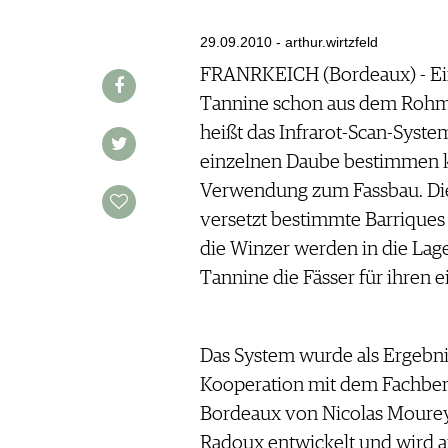
AUSGABE
VINOPHILES
ARCHIV
29.09.2010 - arthur.wirtzfeld
ARCHIV
VORTEILSWELT
FRANRKEICH (Bordeaux) - Ein
Tannine schon aus dem Rohmat
ANMELDEN
heißt das Infrarot-Scan-Syste
einzelnen Daube bestimmen ka
AWARDS
Verwendung zum Fassbau. Die
GEWINNSPIELE
versetzt bestimmte Barriques
VORTEILSWELT
die Winzer werden in die Lage
TRINKREIFETABELLE
Tannine die Fässer für ihren 
ABO
WEINSUCHE
NEWSLETTER
Das System wurde als Ergebni
WINE TRADE CLUB
Kooperation mit dem Fachbere
REDAKTION
Bordeaux von Nicolas Mourey
JOBS
Radoux entwickelt und wird 