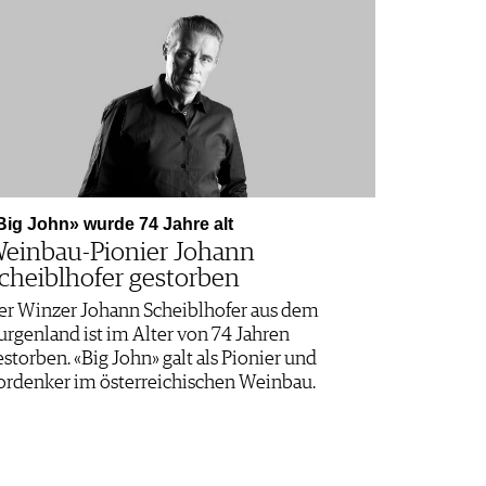
Big John» wurde 74 Jahre alt
einbau-Pionier Johann
cheiblhofer gestorben
er Winzer Johann Scheiblhofer aus dem
urgenland ist im Alter von 74 Jahren
estorben. «Big John» galt als Pionier und
ordenker im österreichischen Weinbau.