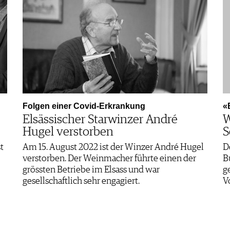
Folgen einer Covid-Erkrankung
«
Elsässischer Starwinzer André
W
Hugel verstorben
S
t
Am 15. August 2022 ist der Winzer André Hugel
D
verstorben. Der Weinmacher führte einen der
B
grössten Betriebe im Elsass und war
g
gesellschaftlich sehr engagiert.
V