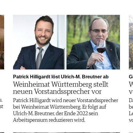
Patrick Hilligardt löst Ulrich-M. Breutner ab
G
Weinheimat Württemberg stellt
W
neuen Vorstandssprecher vor
v
u,
Patrick Hilligardt wird neuer Vorstandssprecher
D
st
bei Weinheimat Württemberg. Er folgt auf
b
Ulrich-M. Breutner, der Ende 2022 sein
L
Arbeitspensum reduzieren wird.
v