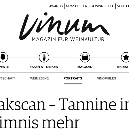
AWARDS
NEWSLETTER
GEWINNSPIELE
VORTE
VENTS
ESSEN & TRINKEN
MAGAZIN
MEDIA
RTSCHAFT
WEINSZENE
PORTRAITS
VINOPHILES
kscan – Tannine i
eimnis mehr