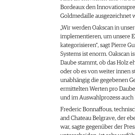
WERBUNG
Bordeaux den Innovationsprei
PRESSE
Goldmedaille ausgezeichnet 
IMPRESSUM
„Wir werden Oakscan in unse
AGB & DATENSCHUTZ
implementieren, um unsere Ei
FAQ
kategorisieren“, sagt Pierre 
Systems ist enorm. Oakscan i
SCHWEIZ
|
Daube stammt, ob das Holz e
DEUTSCHLAND
|
oder ob es von weiter innen st
SUISSE ROMANDE
unabhängig die gegebenen Ger
ermittelten Werten pro Daube
und im Auswahlprozess auch 
Frederic Bonnaffous, technisc
and Chateau Belgrave, der ebe
war, sagte gegenüber der Press