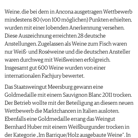
ARCHIV
VORTEILSWELT
Weine, die bei dem in Ancona ausgetragen Wettbewerb
mindestens 80 (von 100 möglichen) Punkten erhielten,
ANMELDEN
wurden mit einer lobenden Anerkennung versehen.
Diese Auszeichnung erreichten 28 deutsche
AWARDS
Anstellungen. Zugelassen als Weine zum Fisch waren
GEWINNSPIELE
nur Weiß- und Roséweine und die deutschen Ansteller
VORTEILSWELT
waren durchweg mit Weißweinen erfolgreich.
TRINKREIFETABELLE
Insgesamt gut 600 Weine wurden von einer
ABO
internationalen Fachjury bewertet.
WEINSUCHE
Das Staatsweingut Meersburg gewann eine
NEWSLETTER
Goldmedaille mit einem Sauvignon Blanc 2011 trocken.
WINE TRADE CLUB
Der Betrieb wollte mit der Beteiligung an diesem neuen
REDAKTION
Wettbewerb die Marktchancen in Italien ausloten.
JOBS
Ebenfalls eine Goldmedaille errang das Weingut
WERBUNG
Bernhard Huber mit einem Weißburgunder trocken in
PRESSE
der Kategorie „Im Barrique/Holz ausgebaute Weine“. In
IMPRESSUM