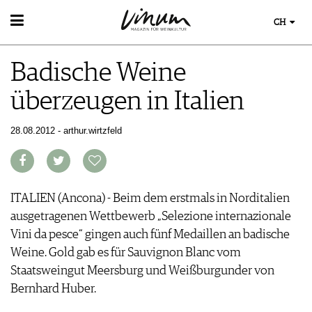
CH
WEIN
Badische Weine
WEINSUCHE
WEINWISSEN
GUIDE WEINGÜTER
überzeugen in Italien
WEINREGIONEN
WINETRADECLUB
EVENTS
WEINLEXIKON
WINZER
EVENTKALENDER
28.08.2012 - arthur.wirtzfeld
WEINGESCHICHTE
WEINE DES MONATS
ESSEN & TRINKEN
AWARDS
WEINLAGERUNG
TRINKREIFETABELLE
FOOD PAIRING TIPPS
EVENT-BILDER
INFOGRAFIKEN
MAGAZIN
UNIQUE WINERIES
FOOD PAIRING TABELLE
TIPPS & TRICKS
CLUB LES DOMAINES
REPORTAGEN
KULINARIK
ITALIEN (Ancona) - Beim dem erstmals in Norditalien
MEDIATHEK
NEWS
DOSSIER
REZEPTE
ausgetragenen Wettbewerb „Selezione internazionale
APPS
WINEGUIDES
HOTSPOTS
NEWS
Vini da pesce“ gingen auch fünf Medaillen an badische
VIDEOS
KLARTEXT
WEINREISEN
WEINWIRTSCHAFT
Weine. Gold gab es für Sauvignon Blanc vom
BILDSTRECKEN
EXTRAS
WEINSZENE
Staatsweingut Meersburg und Weißburgunder von
BÜCHER
ABO
PORTRAITS
Bernhard Huber.
AUSGABE
VINOPHILES
ARCHIV