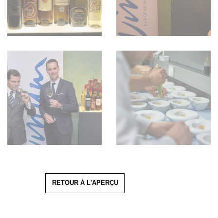
RETOUR À L'APERÇU