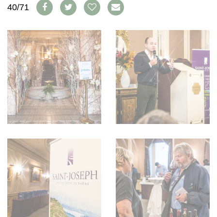
AVANTAGES
40/71
VINOPHILES
CONCOURS DE VIN
ARCHIVES
CONCOURS
AVANTAGES
GUIDE MILLÉSIMES
ABONNER
RECHERCHE VINS
NEWSLETTER
GUIDE DU VIGNOBLE
WINE TRADE CLUB
OFFRES D'EMPLOIS
PUBLICITÉ
PRESSE
MENTIONS LÉGALES
CGV & PROTECTION DES
DONNÉES
FAQ