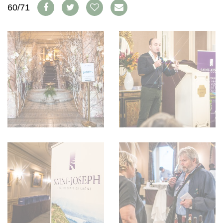
AVANTAGES
60/71
VINOPHILES
CONCOURS DE VIN
ARCHIVES
CONCOURS
AVANTAGES
GUIDE MILLÉSIMES
ABONNER
RECHERCHE VINS
NEWSLETTER
GUIDE DU VIGNOBLE
WINE TRADE CLUB
OFFRES D'EMPLOIS
PUBLICITÉ
PRESSE
MENTIONS LÉGALES
CGV & PROTECTION DES
DONNÉES
FAQ