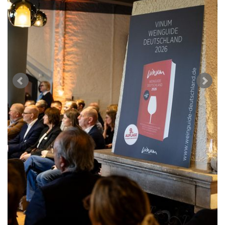
S'INSCRIRE
PORTRAITS
VINOPHILES
CONCOURS DE VIN
ARCHIVES
CONCOURS
AVANTAGES
GUIDE MILLÉSIMES
ABONNER
RECHERCHE VINS
NEWSLETTER
GUIDE DU VIGNOBLE
WINE TRADE CLUB
OFFRES D'EMPLOIS
PUBLICITÉ
PRESSE
MENTIONS LÉGALES
CGV & PROTECTION DES
DONNÉES