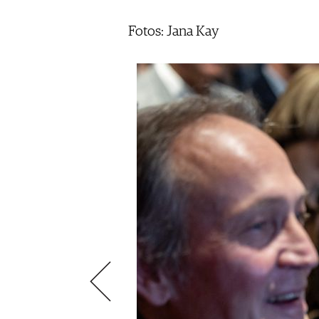
ÉCONOMIE DU VIN
SCÈNE DU VIN
S'INSCRIRE
Fotos: Jana Kay
PORTRAITS
VINOPHILES
CONCOURS DE VIN
ARCHIVES
CONCOURS
AVANTAGES
GUIDE MILLÉSIMES
ABONNER
RECHERCHE VINS
NEWSLETTER
GUIDE DU VIGNOBLE
WINE TRADE CLUB
OFFRES D'EMPLOIS
PUBLICITÉ
PRESSE
MENTIONS LÉGALES