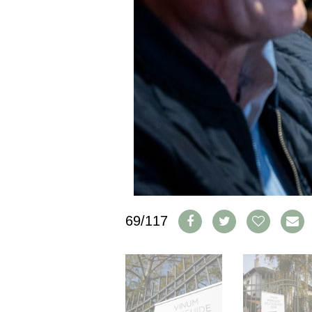
CGV & PROTECTION DES
DONNÉES
FAQ
SCHWEIZ
|
DEUTSCHLAND
|
SUISSE ROMANDE
69/117