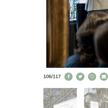
CGV & PROTECTION DES
DONNÉES
FAQ
SCHWEIZ
|
DEUTSCHLAND
|
SUISSE ROMANDE
106/117