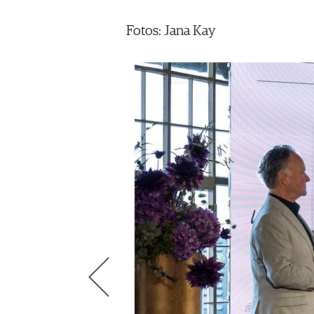
ÉCONOMIE DU VIN
SCÈNE DU VIN
S'INSCRIRE
Fotos: Jana Kay
PORTRAITS
VINOPHILES
CONCOURS DE VIN
ARCHIVES
CONCOURS
AVANTAGES
GUIDE MILLÉSIMES
ABONNER
RECHERCHE VINS
NEWSLETTER
GUIDE DU VIGNOBLE
WINE TRADE CLUB
OFFRES D'EMPLOIS
PUBLICITÉ
PRESSE
MENTIONS LÉGALES