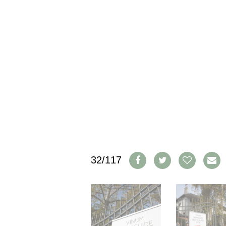
CGV & PROTECTION DES
DONNÉES
FAQ
SCHWEIZ
|
DEUTSCHLAND
|
SUISSE ROMANDE
32/117