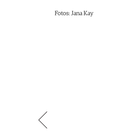
ÉCONOMIE DU VIN
SCÈNE DU VIN
S'INSCRIRE
Fotos: Jana Kay
PORTRAITS
VINOPHILES
CONCOURS DE VIN
ARCHIVES
CONCOURS
AVANTAGES
GUIDE MILLÉSIMES
ABONNER
RECHERCHE VINS
NEWSLETTER
GUIDE DU VIGNOBLE
WINE TRADE CLUB
OFFRES D'EMPLOIS
PUBLICITÉ
PRESSE
MENTIONS LÉGALES