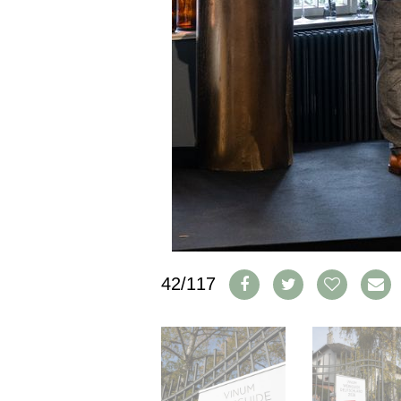
CGV & PROTECTION DES
DONNÉES
FAQ
SCHWEIZ
|
DEUTSCHLAND
|
SUISSE ROMANDE
42/117