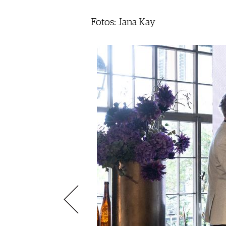
ÉCONOMIE DU VIN
SCÈNE DU VIN
S'INSCRIRE
Fotos: Jana Kay
PORTRAITS
VINOPHILES
CONCOURS DE VIN
ARCHIVES
CONCOURS
AVANTAGES
GUIDE MILLÉSIMES
ABONNER
RECHERCHE VINS
NEWSLETTER
GUIDE DU VIGNOBLE
WINE TRADE CLUB
OFFRES D'EMPLOIS
PUBLICITÉ
PRESSE
MENTIONS LÉGALES