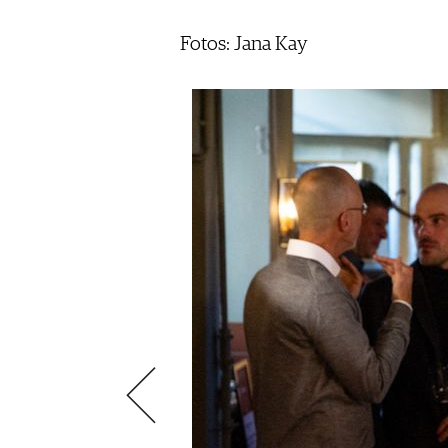
ÉCONOMIE DU VIN
SCÈNE DU VIN
S'INSCRIRE
Fotos: Jana Kay
PORTRAITS
VINOPHILES
CONCOURS DE VIN
ARCHIVES
CONCOURS
AVANTAGES
GUIDE MILLÉSIMES
ABONNER
RECHERCHE VINS
NEWSLETTER
GUIDE DU VIGNOBLE
WINE TRADE CLUB
OFFRES D'EMPLOIS
PUBLICITÉ
PRESSE
MENTIONS LÉGALES