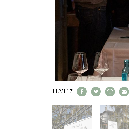
CGV & PROTECTION DES
DONNÉES
FAQ
SCHWEIZ
|
DEUTSCHLAND
|
SUISSE ROMANDE
112/117