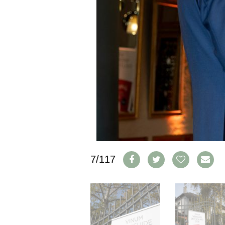
CGV & PROTECTION DES
DONNÉES
FAQ
SCHWEIZ
|
DEUTSCHLAND
|
SUISSE ROMANDE
7/117