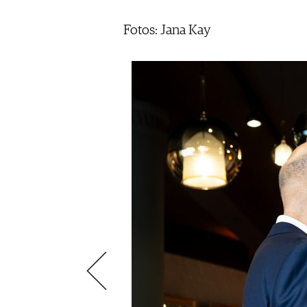
ÉCONOMIE DU VIN
SCÈNE DU VIN
S'INSCRIRE
Fotos: Jana Kay
PORTRAITS
VINOPHILES
CONCOURS DE VIN
ARCHIVES
CONCOURS
AVANTAGES
GUIDE MILLÉSIMES
ABONNER
RECHERCHE VINS
NEWSLETTER
GUIDE DU VIGNOBLE
WINE TRADE CLUB
OFFRES D'EMPLOIS
PUBLICITÉ
PRESSE
MENTIONS LÉGALES