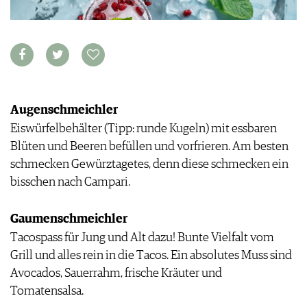
APPS
WINEGUIDES
NEWS
VIDEOS
KLARTEXT
WEINWIRTSCHAFT
BILDSTRECKEN
EXTRAS
WEINSZENE
BÜCHER
ANMELDEN
ABO
PORTRAITS
AUSGABE
VINOPHILES
ARCHIV
AWARDS
Augenschmeichler
ARCHIV
VORTEILSWELT
GEWINNSPIELE
Eiswürfelbehälter (Tipp: runde Kugeln) mit essbaren
VORTEILSWELT
Blüten und Beeren befüllen und vorfrieren. Am besten
TRINKREIFETABELLE
schmecken Gewürztagetes, denn diese schmecken ein
ABO
bisschen nach Campari.
WEINSUCHE
NEWSLETTER
Gaumenschmeichler
WINE TRADE CLUB
Tacospass für Jung und Alt dazu! Bunte Vielfalt vom
REDAKTION
Grill und alles rein in die Tacos. Ein absolutes Muss sind
JOBS
Avocados, Sauerrahm, frische Kräuter und
WERBUNG
Tomatensalsa.
PRESSE