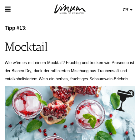
CH
WEIN
Tipp #13:
WEINSUCHE
WEINWISSEN
GUIDE WEINGÜTER
WEINREGIONEN
Mocktail
WINETRADECLUB
EVENTS
WEINLEXIKON
WINZER
EVENTKALENDER
WEINGESCHICHTE
WEINE DES MONATS
ESSEN & TRINKEN
Wie wäre es mit einem Mocktail? Fruchtig und trocken wie Prosecco ist
AWARDS
WEINLAGERUNG
TRINKREIFETABELLE
FOOD PAIRING TIPPS
der Bianco Dry, dank der raffinierten Mischung aus Traubensaft und
EVENT-BILDER
INFOGRAFIKEN
UNIQUE WINERIES
FOOD PAIRING TABELLE
entalkoholisiertem Wein ein herbes, fruchtiges Schaumwein-Erlebnis.
TIPPS & TRICKS
CLUB LES DOMAINES
KULINARIK
NEWS
REZEPTE
HOTSPOTS
WEINREISEN
MAGAZIN
REPORTAGEN
MEDIATHEK
DOSSIER