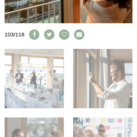
WEINSZENE
BÜCHER
ANMELDEN
ABO
PORTRAITS
AUSGABE
VINOPHILES
ARCHIV
AWARDS
ARCHIV
VORTEILSWELT
GEWINNSPIELE
103/118
VORTEILSWELT
TRINKREIFETABELLE
ABO
WEINSUCHE
NEWSLETTER
WINE TRADE CLUB
REDAKTION
JOBS
WERBUNG
PRESSE
IMPRESSUM
AGB & DATENSCHUTZ
FAQ