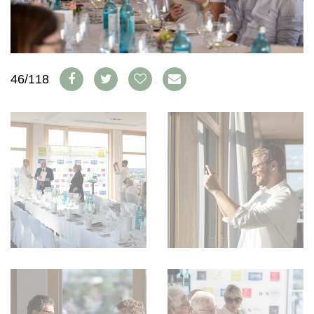
WEINSZENE
BÜCHER
ANMELDEN
ABO
PORTRAITS
AUSGABE
VINOPHILES
ARCHIV
AWARDS
ARCHIV
VORTEILSWELT
GEWINNSPIELE
46/118
VORTEILSWELT
TRINKREIFETABELLE
ABO
WEINSUCHE
NEWSLETTER
WINE TRADE CLUB
REDAKTION
JOBS
WERBUNG
PRESSE
IMPRESSUM
AGB & DATENSCHUTZ
FAQ