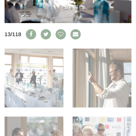
WEINSZENE
BÜCHER
ANMELDEN
ABO
PORTRAITS
AUSGABE
VINOPHILES
ARCHIV
AWARDS
ARCHIV
VORTEILSWELT
GEWINNSPIELE
13/118
VORTEILSWELT
TRINKREIFETABELLE
ABO
WEINSUCHE
NEWSLETTER
WINE TRADE CLUB
REDAKTION
JOBS
WERBUNG
PRESSE
IMPRESSUM
AGB & DATENSCHUTZ
FAQ