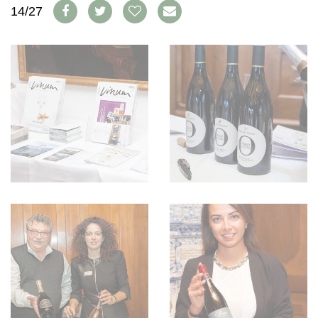
WEINSZENE
14/27
BÜCHER
ANMELDEN
ABO
PORTRAITS
AUSGABE
VINOPHILES
ARCHIV
AWARDS
ARCHIV
VORTEILSWELT
GEWINNSPIELE
VORTEILSWELT
TRINKREIFETABELLE
ABO
WEINSUCHE
NEWSLETTER
WINE TRADE CLUB
REDAKTION
JOBS
WERBUNG
PRESSE
IMPRESSUM
AGB & DATENSCHUTZ
FAQ