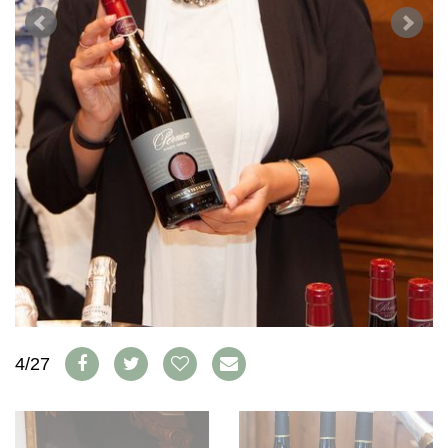
WEINSZENE
BÜCHER
ANMELDEN
ABO
PORTRAITS
AUSGABE
VINOPHILES
ARCHIV
AWARDS
ARCHIV
VORTEILSWELT
GEWINNSPIELE
VORTEILSWELT
TRINKREIFETABELLE
ABO
WEINSUCHE
NEWSLETTER
WINE TRADE CLUB
REDAKTION
JOBS
WERBUNG
4/27
PRESSE
IMPRESSUM
AGB & DATENSCHUTZ
FAQ