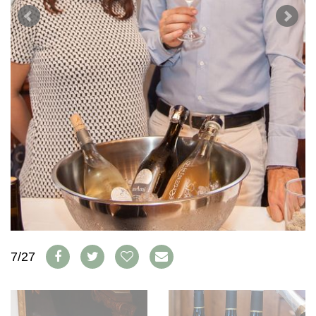
WEINSZENE
BÜCHER
ANMELDEN
ABO
PORTRAITS
AUSGABE
VINOPHILES
ARCHIV
AWARDS
ARCHIV
VORTEILSWELT
GEWINNSPIELE
VORTEILSWELT
TRINKREIFETABELLE
ABO
WEINSUCHE
NEWSLETTER
WINE TRADE CLUB
REDAKTION
JOBS
WERBUNG
7/27
PRESSE
IMPRESSUM
AGB & DATENSCHUTZ
FAQ