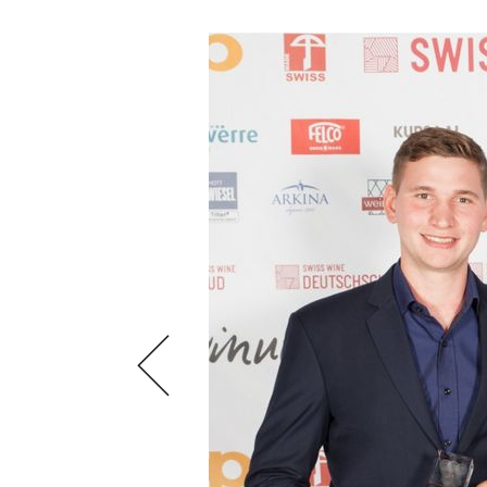
VIDEOS
KLARTEXT
WEINREISEN
WEINWIRTSCHAFT
BILDSTRECKEN
EXTRAS
WEINSZENE
BÜCHER
ANMELDEN
ABO
PORTRAITS
AUSGABE
VINOPHILES
ARCHIV
AWARDS
ARCHIV
VORTEILSWELT
GEWINNSPIELE
VORTEILSWELT
TRINKREIFETABELLE
ABO
WEINSUCHE
NEWSLETTER
WINE TRADE CLUB
REDAKTION
JOBS
WERBUNG
PRESSE