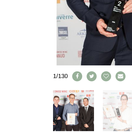
IMPRESSUM
AGB & DATENSCHUTZ
FAQ
SCHWEIZ
|
DEUTSCHLAND
|
SUISSE ROMANDE
1/130