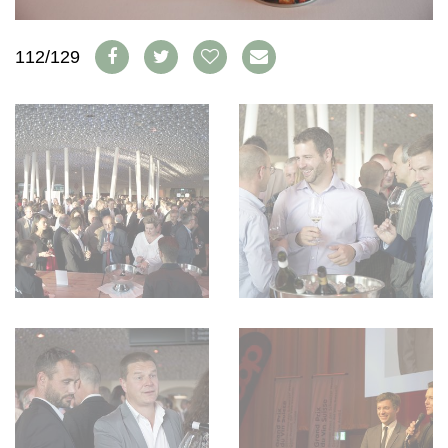
WEINSZENE
BÜCHER
ANMELDEN
ABO
PORTRAITS
AUSGABE
112/129
VINOPHILES
ARCHIV
AWARDS
ARCHIV
VORTEILSWELT
GEWINNSPIELE
VORTEILSWELT
TRINKREIFETABELLE
ABO
WEINSUCHE
NEWSLETTER
WINE TRADE CLUB
REDAKTION
JOBS
WERBUNG
PRESSE
IMPRESSUM
AGB & DATENSCHUTZ
FAQ