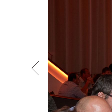
VIDEOS
KLARTEXT
WEINREISEN
WEINWIRTSCHAFT
BILDSTRECKEN
EXTRAS
WEINSZENE
BÜCHER
ANMELDEN
ABO
PORTRAITS
AUSGABE
VINOPHILES
ARCHIV
AWARDS
ARCHIV
VORTEILSWELT
GEWINNSPIELE
VORTEILSWELT
TRINKREIFETABELLE
ABO
WEINSUCHE
NEWSLETTER
WINE TRADE CLUB
REDAKTION
JOBS
WERBUNG
PRESSE