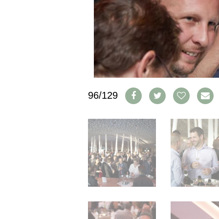
IMPRESSUM
AGB & DATENSCHUTZ
FAQ
SCHWEIZ
|
DEUTSCHLAND
|
96/129
SUISSE ROMANDE