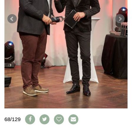
WEINSZENE
BÜCHER
ANMELDEN
ABO
PORTRAITS
AUSGABE
VINOPHILES
ARCHIV
AWARDS
ARCHIV
VORTEILSWELT
GEWINNSPIELE
VORTEILSWELT
TRINKREIFETABELLE
ABO
WEINSUCHE
NEWSLETTER
WINE TRADE CLUB
REDAKTION
JOBS
WERBUNG
PRESSE
IMPRESSUM
68/129
AGB & DATENSCHUTZ
FAQ