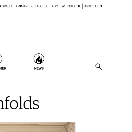
ILSWELT
TRINKREIFETABELLE
ABO
WEINSUCHE
ANMELDEN
THEK
NEWS
nfolds