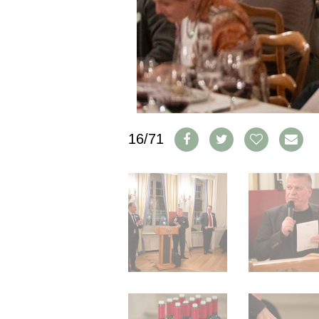
IMPRESSUM
AGB & DATENSCHUTZ
FAQ
SCHWEIZ
|
DEUTSCHLAND
|
16/71
SUISSE ROMANDE