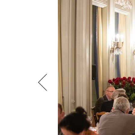
VIDEOS
KLARTEXT
WEINREISEN
WEINWIRTSCHAFT
BILDSTRECKEN
EXTRAS
WEINSZENE
BÜCHER
ANMELDEN
ABO
PORTRAITS
AUSGABE
VINOPHILES
ARCHIV
AWARDS
ARCHIV
VORTEILSWELT
GEWINNSPIELE
VORTEILSWELT
TRINKREIFETABELLE
ABO
WEINSUCHE
NEWSLETTER
WINE TRADE CLUB
REDAKTION
JOBS
WERBUNG
PRESSE