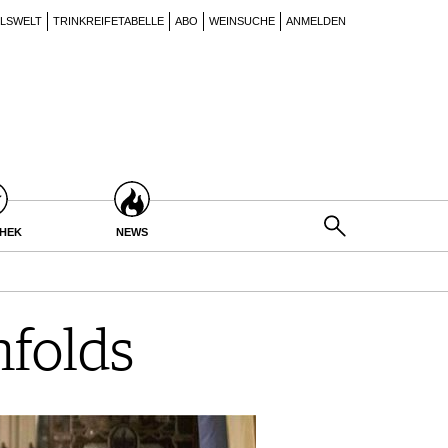
ILSWELT
TRINKREIFETABELLE
ABO
WEINSUCHE
ANMELDEN
THEK
NEWS
nfolds