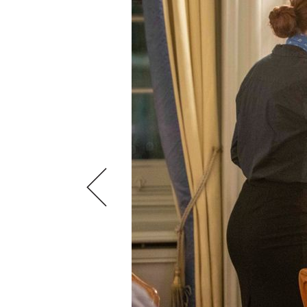
VIDEOS
KLARTEXT
WEINREISEN
WEINWIRTSCHAFT
BILDSTRECKEN
EXTRAS
WEINSZENE
BÜCHER
ANMELDEN
ABO
PORTRAITS
AUSGABE
VINOPHILES
ARCHIV
AWARDS
ARCHIV
VORTEILSWELT
GEWINNSPIELE
VORTEILSWELT
TRINKREIFETABELLE
ABO
WEINSUCHE
NEWSLETTER
WINE TRADE CLUB
REDAKTION
JOBS
WERBUNG
PRESSE