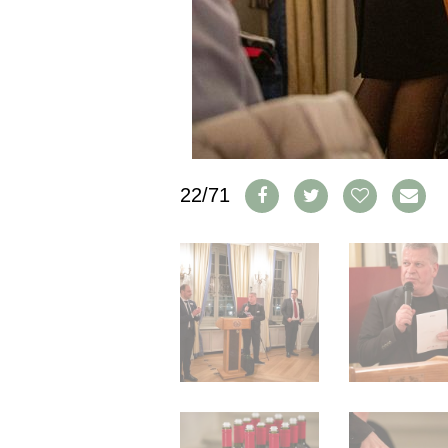
IMPRESSUM
AGB & DATENSCHUTZ
FAQ
SCHWEIZ
|
DEUTSCHLAND
|
22/71
SUISSE ROMANDE