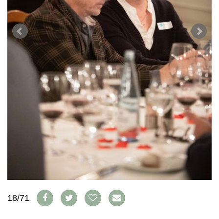
WEINSZENE
BÜCHER
ANMELDEN
ABO
PORTRAITS
AUSGABE
VINOPHILES
ARCHIV
AWARDS
ARCHIV
VORTEILSWELT
GEWINNSPIELE
VORTEILSWELT
TRINKREIFETABELLE
ABO
WEINSUCHE
NEWSLETTER
WINE TRADE CLUB
REDAKTION
JOBS
WERBUNG
PRESSE
IMPRESSUM
18/71
AGB & DATENSCHUTZ
FAQ