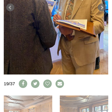
WEINSZENE
BÜCHER
ANMELDEN
ABO
PORTRAITS
AUSGABE
VINOPHILES
ARCHIV
AWARDS
ARCHIV
VORTEILSWELT
GEWINNSPIELE
VORTEILSWELT
TRINKREIFETABELLE
ABO
WEINSUCHE
NEWSLETTER
WINE TRADE CLUB
REDAKTION
JOBS
19/37
WERBUNG
PRESSE
IMPRESSUM
AGB & DATENSCHUTZ
FAQ