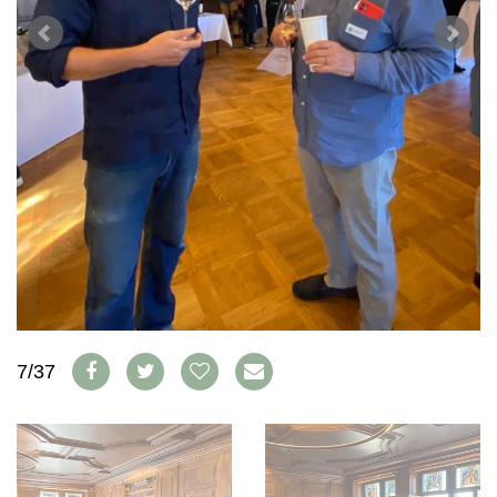
WEINSZENE
BÜCHER
ANMELDEN
ABO
PORTRAITS
AUSGABE
VINOPHILES
ARCHIV
AWARDS
ARCHIV
VORTEILSWELT
GEWINNSPIELE
VORTEILSWELT
TRINKREIFETABELLE
ABO
WEINSUCHE
NEWSLETTER
WINE TRADE CLUB
REDAKTION
JOBS
7/37
WERBUNG
PRESSE
IMPRESSUM
AGB & DATENSCHUTZ
FAQ