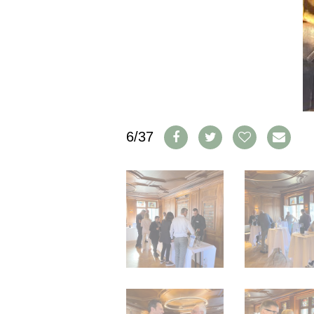
IMPRESSUM
AGB & DATENSCHUTZ
FAQ
SCHWEIZ
|
DEUTSCHLAND
|
6/37
SUISSE ROMANDE