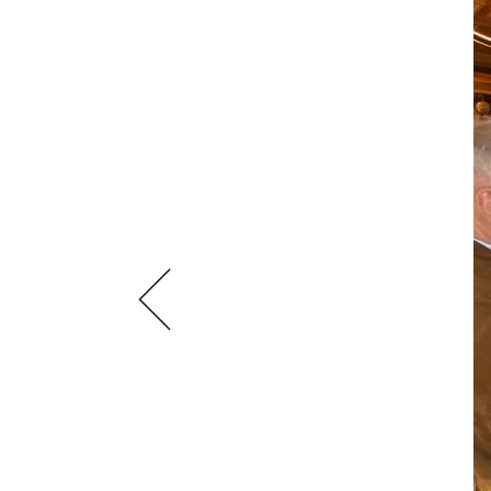
VIDEOS
KLARTEXT
WEINREISEN
WEINWIRTSCHAFT
BILDSTRECKEN
EXTRAS
WEINSZENE
BÜCHER
ANMELDEN
ABO
PORTRAITS
AUSGABE
VINOPHILES
ARCHIV
AWARDS
ARCHIV
VORTEILSWELT
GEWINNSPIELE
VORTEILSWELT
TRINKREIFETABELLE
ABO
WEINSUCHE
NEWSLETTER
WINE TRADE CLUB
REDAKTION
JOBS
WERBUNG
PRESSE