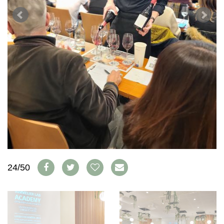
WEINSZENE
BÜCHER
ANMELDEN
ABO
PORTRAITS
AUSGABE
VINOPHILES
ARCHIV
AWARDS
ARCHIV
VORTEILSWELT
GEWINNSPIELE
VORTEILSWELT
TRINKREIFETABELLE
ABO
WEINSUCHE
NEWSLETTER
WINE TRADE CLUB
REDAKTION
JOBS
24/50
WERBUNG
PRESSE
IMPRESSUM
AGB & DATENSCHUTZ
FAQ