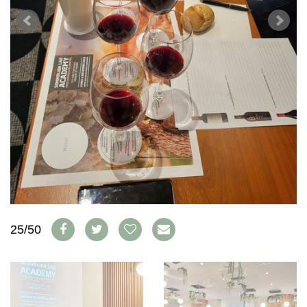
WEINSZENE
BÜCHER
ANMELDEN
ABO
PORTRAITS
AUSGABE
VINOPHILES
ARCHIV
AWARDS
ARCHIV
VORTEILSWELT
GEWINNSPIELE
VORTEILSWELT
TRINKREIFETABELLE
ABO
WEINSUCHE
NEWSLETTER
WINE TRADE CLUB
REDAKTION
JOBS
25/50
WERBUNG
PRESSE
IMPRESSUM
AGB & DATENSCHUTZ
FAQ