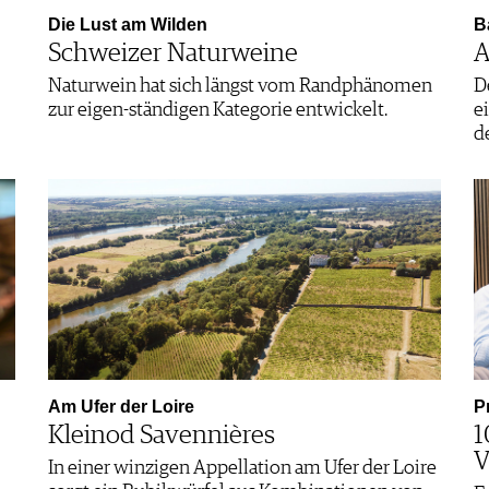
Die Lust am Wilden
B
Schweizer Naturweine
A
Naturwein hat sich längst vom Randphänomen
D
zur eigen-ständigen Kategorie entwickelt.
e
d
Am Ufer der Loire
P
Kleinod Savennières
1
In einer winzigen Appellation am Ufer der Loire