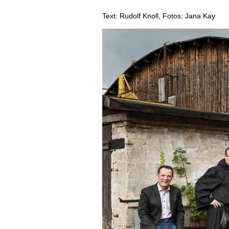
AUSGABE
Text: Rudolf Knoll, Fotos: Jana Kay
ARCHIV
VORTEILSWELT
MEDIATHEK
APPS
NEWS
VIDEOS
WEINWIRTSCHAFT
BILDSTRECKEN
WEINSZENE
BÜCHER
ANMELDEN
PORTRAITS
VINOPHILES
AWARDS
ARCHIV
GEWINNSPIELE
VORTEILSWELT
TRINKREIFETABELLE
ABO
WEINSUCHE
NEWSLETTER