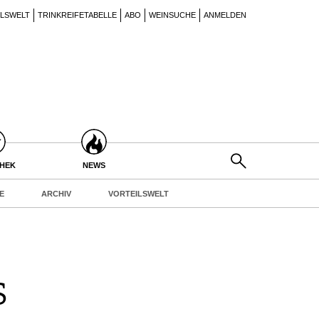
ILSWELT
TRINKREIFETABELLE
ABO
WEINSUCHE
ANMELDEN
THEK
NEWS
E
ARCHIV
VORTEILSWELT
s