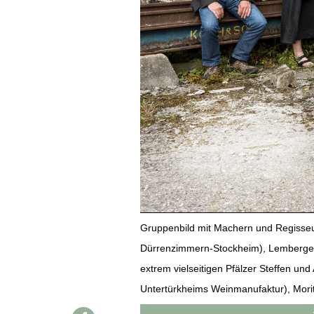
WINE TRADE CLUB
REDAKTION
JOBS
WERBUNG
PRESSE
IMPRESSUM
AGB & DATENSCHUTZ
FAQ
SCHWEIZ
|
DEUTSCHLAND
|
Gruppenbild mit Machern und Regisseur
SUISSE ROMANDE
Dürrenzimmern-Stockheim), Lemberger-G
extrem vielseitigen Pfälzer Steffen u
Untertürkheims Weinmanufaktur), Morit