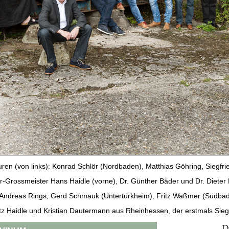
en (von links): Konrad Schlör (Nordbaden), Matthias Göhring, Siegfr
rossmeister Hans Haidle (vorne), Dr. Günther Bäder und Dr. Dieter B
nd Andreas Rings, Gerd Schmauk (Untertürkheim), Fritz Waßmer (Südba
z Haidle und Kristian Dautermann aus Rheinhessen, der erstmals Sieg