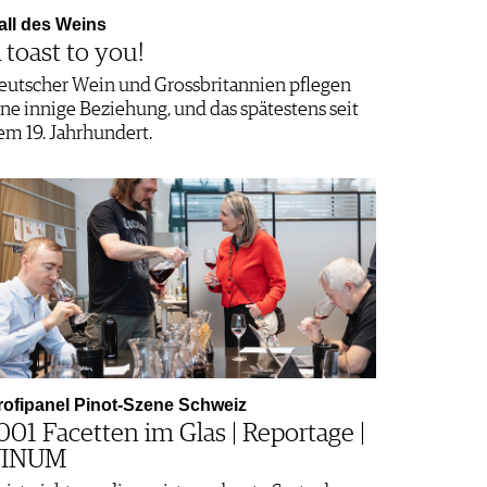
all des Weins
Art & Wine
Masterclass
 toast to you!
Conte Collalto –
…
eutscher Wein und Grossbritannien pflegen
ine innige Beziehung, und das spätestens seit
Bern, CH
Schaffhausen, CH
em 19. Jahrhundert.
27.08.2026
27.08 - 29.08.2026
Schwiizer Wy
Schafuuser
(Schweizer
Wiiprob
Wein…
Zürich, CH
Zürich, CH
27.08.2026
27.08.2026
Wine & Dine
Wein-Workshop:
«Sommer»
Roséweine
rofipanel Pinot-Szene Schweiz
001 Facetten im Glas | Reportage |
Fahrweid, CH
Sursee, CH
28.08.2026
29.08.2026
VINUM
VINOVATION -
Fertig Baustelle