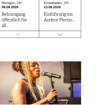
Remigen, CH
Ennetbaden, CH
08.08.2026
13.08.2026
Rebumgang
Einführung ins
öffentlich für
Andere Piemo…
all…
Zürich, CH
Hallau, CH
20.08.2026
20.08 - 22.08.2026
PINOT NOIR
Schaffhauser
BLIND
Tavolata
TASTING
Selzach, CH
Freienstein-…, CH
21.08.2026
22.08 - 23.08.2026
Portugal &
WeinGenussWeg
Spanien Event
Belp, CH
Thun, CH
26.08.2026
26.08.2026